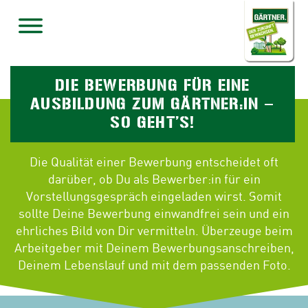
DIE BEWERBUNG FÜR EINE
AUSBILDUNG ZUM GÄRTNER:IN –
SO GEHT’S!
Die Qualität einer Bewerbung entscheidet oft
darüber, ob Du als Bewerber:in für ein
Vorstellungsgespräch eingeladen wirst. Somit
sollte Deine Bewerbung einwandfrei sein und ein
ehrliches Bild von Dir vermitteln. Überzeuge beim
Arbeitgeber mit Deinem Bewerbungsanschreiben,
Deinem Lebenslauf und mit dem passenden Foto.