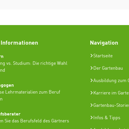
 Informationen
Navigation
rn
Startseite
ng vs. Studium: Die richtige Wahl
Der Gartenbau
ind
Ausbildung zum G
agogen
se Lehrmaterialien zum Beruf
Karriere im Gart
in
Gartenbau-Storie
ufsberater
Infos & Tipps
n Sie das Berufsfeld des Gärtners