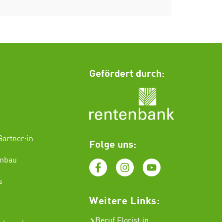
Gefördert durch:
ärtner:in
Folge uns:
enbau
s
Weitere Links:
Beruf Florist
:in