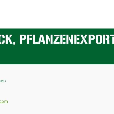
K, PFLANZENEXPORT
men
.com