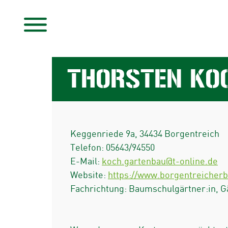
THORSTEN KO
Keggenriede 9a
,
34434
Borgentreich
Telefon:
05643/94550
E-Mail:
koch.gartenbau@t-online.de
Website:
https://www.borgentreicher
Fachrichtung: Baumschulgärtner:in, G