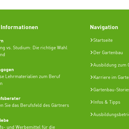
 Informationen
Navigation
rn
Startseite
ng vs. Studium: Die richtige Wahl
Der Gartenbau
ind
Ausbildung zum G
agogen
se Lehrmaterialien zum Beruf
Karriere im Gart
in
Gartenbau-Storie
ufsberater
Infos & Tipps
n Sie das Berufsfeld des Gärtners
Ausbildungsbetr
iebe
lfs- und Werbemittel für die