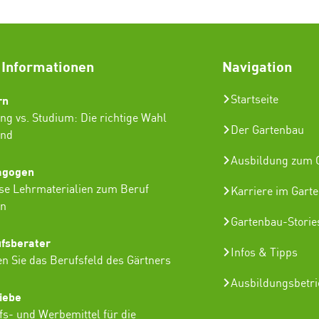
 Informationen
Navigation
rn
Startseite
ng vs. Studium: Die richtige Wahl
Der Gartenbau
ind
Ausbildung zum G
agogen
se Lehrmaterialien zum Beruf
Karriere im Gart
in
Gartenbau-Storie
ufsberater
Infos & Tipps
n Sie das Berufsfeld des Gärtners
Ausbildungsbetr
iebe
lfs- und Werbemittel für die