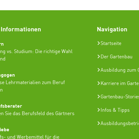
 Informationen
Navigation
rn
Startseite
ng vs. Studium: Die richtige Wahl
Der Gartenbau
ind
Ausbildung zum G
agogen
se Lehrmaterialien zum Beruf
Karriere im Gart
in
Gartenbau-Storie
ufsberater
Infos & Tipps
n Sie das Berufsfeld des Gärtners
Ausbildungsbetr
iebe
lfs- und Werbemittel für die