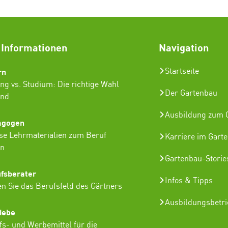
 Informationen
Navigation
rn
Startseite
ng vs. Studium: Die richtige Wahl
Der Gartenbau
ind
Ausbildung zum G
agogen
se Lehrmaterialien zum Beruf
Karriere im Gart
in
Gartenbau-Storie
ufsberater
Infos & Tipps
n Sie das Berufsfeld des Gärtners
Ausbildungsbetr
iebe
lfs- und Werbemittel für die