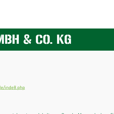
BH & CO. KG
de/inde8.php