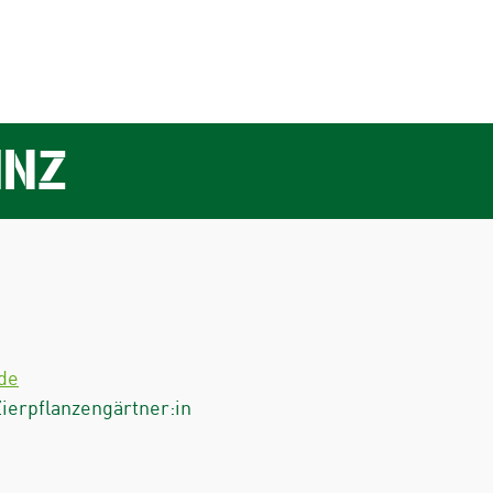
INZ
de
Zierpflanzengärtner:in