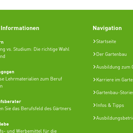
 Informationen
Navigation
rn
Startseite
ng vs. Studium: Die richtige Wahl
Der Gartenbau
ind
Ausbildung zum G
agogen
se Lehrmaterialien zum Beruf
Karriere im Gart
in
Gartenbau-Storie
ufsberater
Infos & Tipps
n Sie das Berufsfeld des Gärtners
Ausbildungsbetr
iebe
lfs- und Werbemittel für die