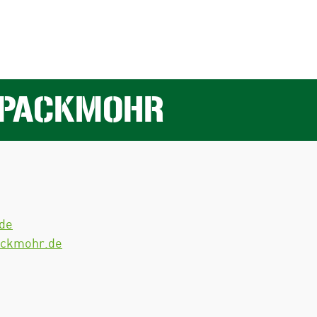
 PACKMOHR
de
ackmohr.de