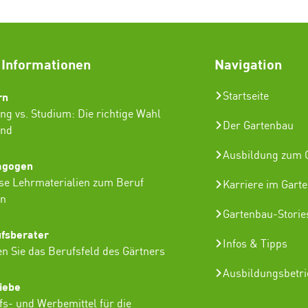
 Informationen
Navigation
rn
Startseite
ng vs. Studium: Die richtige Wahl
Der Gartenbau
ind
Ausbildung zum G
agogen
se Lehrmaterialien zum Beruf
Karriere im Gart
in
Gartenbau-Storie
ufsberater
Infos & Tipps
n Sie das Berufsfeld des Gärtners
Ausbildungsbetr
iebe
lfs- und Werbemittel für die