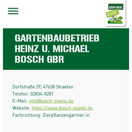
GARTENBAUBETRIEB
HEINZ U. MICHAEL
BOSCH GBR
Dorfstraße 29
,
47638
Straelen
Telefon:
02834-8281
E-Mail:
info@bosch-plants.de
Website:
https://www.bosch-plants.de
Fachrichtung: Zierpflanzengärtner:in