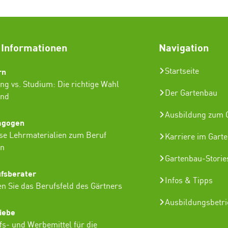
 Informationen
Navigation
rn
Startseite
ng vs. Studium: Die richtige Wahl
Der Gartenbau
ind
Ausbildung zum G
agogen
se Lehrmaterialien zum Beruf
Karriere im Gart
in
Gartenbau-Storie
ufsberater
Infos & Tipps
n Sie das Berufsfeld des Gärtners
Ausbildungsbetr
iebe
lfs- und Werbemittel für die