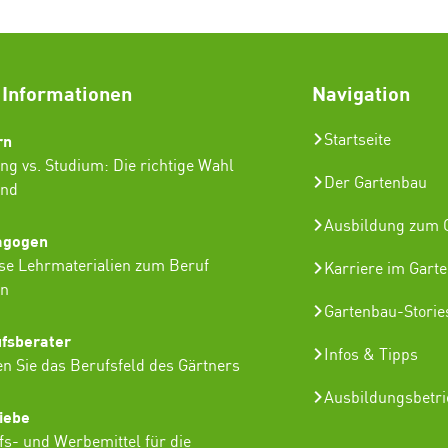
 Informationen
Navigation
rn
Startseite
ng vs. Studium: Die richtige Wahl
Der Gartenbau
ind
Ausbildung zum G
agogen
se Lehrmaterialien zum Beruf
Karriere im Gart
in
Gartenbau-Storie
ufsberater
Infos & Tipps
n Sie das Berufsfeld des Gärtners
Ausbildungsbetr
iebe
lfs- und Werbemittel für die