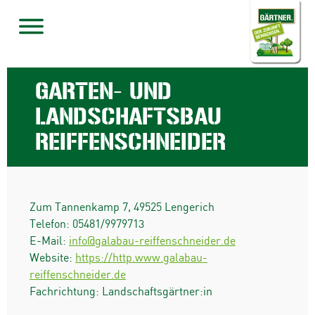
GARTEN- UND
LANDSCHAFTSBAU
REIFFENSCHNEIDER
Zum Tannenkamp 7
,
49525
Lengerich
Telefon:
05481/9979713
E-Mail:
info@galabau-reiffenschneider.de
Website:
https://http.www.galabau-
reiffenschneider.de
Fachrichtung: Landschaftsgärtner:in