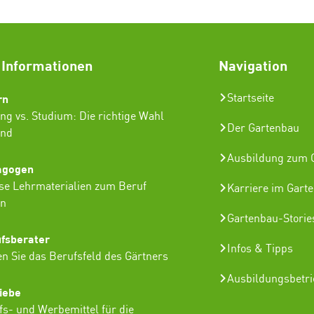
 Informationen
Navigation
rn
Startseite
ng vs. Studium: Die richtige Wahl
Der Gartenbau
ind
Ausbildung zum G
agogen
se Lehrmaterialien zum Beruf
Karriere im Gart
in
Gartenbau-Storie
ufsberater
Infos & Tipps
n Sie das Berufsfeld des Gärtners
Ausbildungsbetr
iebe
lfs- und Werbemittel für die