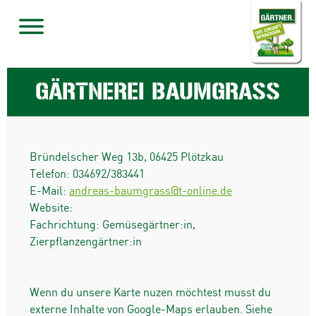
GÄRTNEREI BAUMGRASS
Bründelscher Weg 13b
,
06425
Plötzkau
Telefon:
034692/383441
E-Mail:
andreas-baumgrass@t-online.de
Website:
Fachrichtung: Gemüsegärtner:in,
Zierpflanzengärtner:in
Wenn du unsere Karte nuzen möchtest musst du
externe Inhalte von Google-Maps erlauben. Siehe