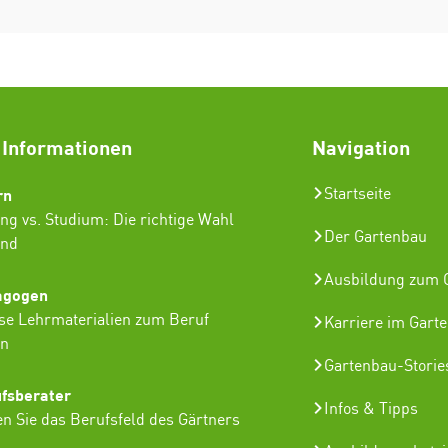
 Informationen
Navigation
rn
Startseite
ng vs. Studium: Die richtige Wahl
Der Gartenbau
ind
Ausbildung zum G
agogen
se Lehrmaterialien zum Beruf
Karriere im Gart
in
Gartenbau-Storie
ufsberater
Infos & Tipps
n Sie das Berufsfeld des Gärtners