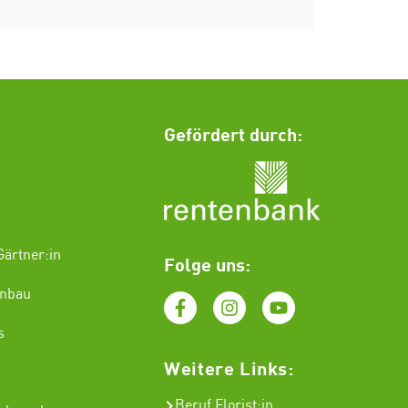
Gefördert durch:
ärtner:in
Folge uns:
enbau
s
Weitere Links:
Beruf Florist
:in