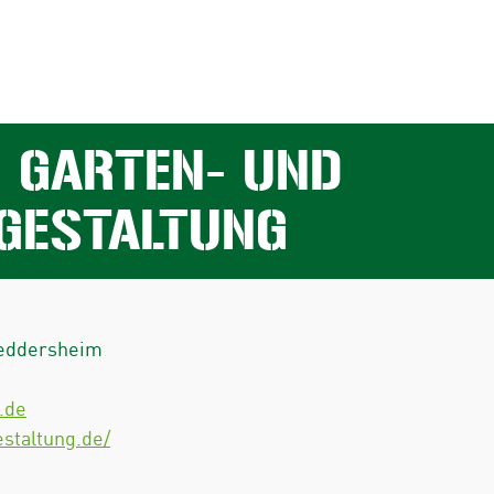
 GARTEN- UND
GESTALTUNG
eddersheim
.de
staltung.de/