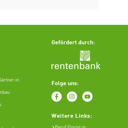
Gefördert durch:
ärtner:in
Folge uns:
enbau
s
Weitere Links:
Beruf Florist
:in