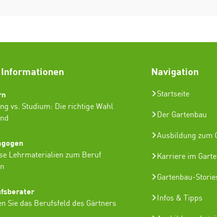
 Informationen
Navigation
rn
Startseite
ng vs. Studium: Die richtige Wahl
Der Gartenbau
ind
Ausbildung zum G
agogen
se Lehrmaterialien zum Beruf
Karriere im Gart
in
Gartenbau-Storie
ufsberater
Infos & Tipps
n Sie das Berufsfeld des Gärtners