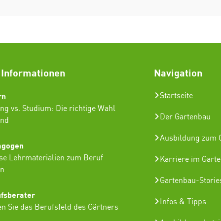
 Informationen
Navigation
rn
Startseite
ng vs. Studium: Die richtige Wahl
Der Gartenbau
ind
Ausbildung zum G
agogen
se Lehrmaterialien zum Beruf
Karriere im Gart
in
Gartenbau-Storie
ufsberater
Infos & Tipps
n Sie das Berufsfeld des Gärtners