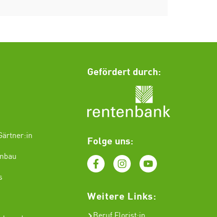
Gefördert durch:
ärtner:in
Folge uns:
enbau
s
Weitere Links:
Beruf Florist
:in