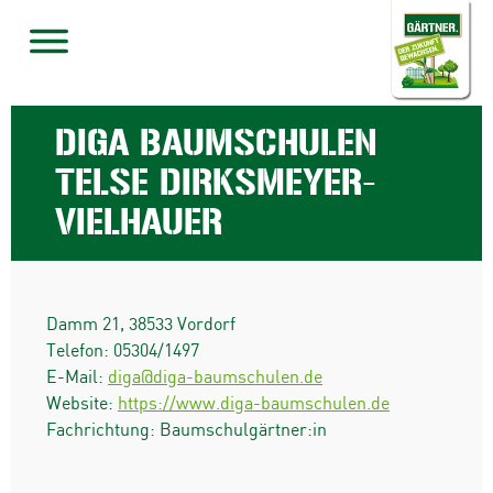
DIGA BAUMSCHULEN
TELSE DIRKSMEYER-
VIELHAUER
Damm 21
,
38533
Vordorf
Telefon:
05304/1497
E-Mail:
diga@diga-baumschulen.de
Website:
https://www.diga-baumschulen.de
Fachrichtung: Baumschulgärtner:in