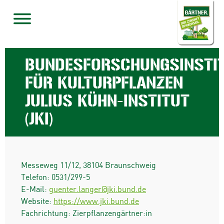
BUNDESFORSCHUNGSINSTI
FÜR KULTURPFLANZEN
JULIUS KÜHN-INSTITUT
(JKI)
Messeweg 11/12
,
38104
Braunschweig
Telefon:
0531/299-5
E-Mail:
guenter.langer@jki.bund.de
Website:
https://www.jki.bund.de
Fachrichtung: Zierpflanzengärtner:in