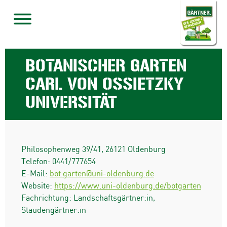
BOTANISCHER GARTEN
CARL VON OSSIETZKY
UNIVERSITÄT
Philosophenweg 39/41
,
26121
Oldenburg
Telefon:
0441/777654
E-Mail:
bot.garten@uni-oldenburg.de
Website:
https://www.uni-oldenburg.de/botgarten
Fachrichtung: Landschaftsgärtner:in,
Staudengärtner:in