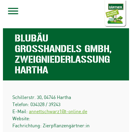
BLUBÄU
GROSSHANDELS GMBH, Z
WEIGNIEDERLASSUNG H
ARTHA
Schillerstr. 30
,
04746
Hartha
Telefon:
034328 / 39243
E-Mail:
annettschwarz1@t-online.de
Website:
Fachrichtung: Zierpflanzengärtner:in