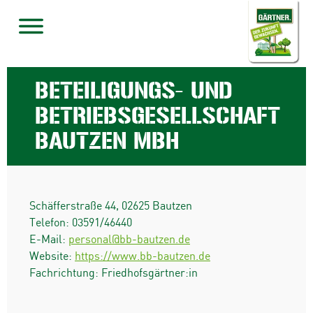
BETEILIGUNGS- UND
BETRIEBSGESELLSCHAFT
BAUTZEN MBH
Schäfferstraße 44
,
02625
Bautzen
Telefon:
03591/46440
E-Mail:
personal@bb-bautzen.de
Website:
https://www.bb-bautzen.de
Fachrichtung: Friedhofsgärtner:in