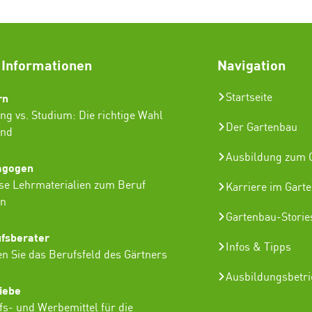
 Informationen
Navigation
rn
Startseite
ng vs. Studium: Die richtige Wahl
Der Gartenbau
ind
Ausbildung zum G
agogen
se Lehrmaterialien zum Beruf
Karriere im Gart
in
Gartenbau-Storie
ufsberater
Infos & Tipps
n Sie das Berufsfeld des Gärtners
Ausbildungsbetr
iebe
lfs- und Werbemittel für die