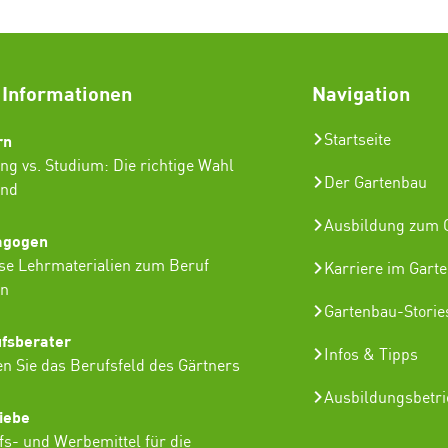
 Informationen
Navigation
rn
Startseite
ng vs. Studium: Die richtige Wahl
Der Gartenbau
ind
Ausbildung zum G
agogen
se Lehrmaterialien zum Beruf
Karriere im Gart
in
Gartenbau-Storie
ufsberater
Infos & Tipps
n Sie das Berufsfeld des Gärtners
Ausbildungsbetr
iebe
lfs- und Werbemittel für die