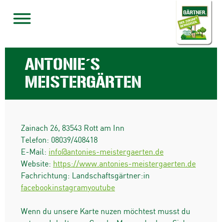
ANTONIE´S
MEISTERGÄRTEN
Zainach 26
,
83543
Rott am Inn
Telefon:
08039/408418
E-Mail:
info@antonies-meistergaerten.de
Website:
https://www.antonies-meistergaerten.de
Fachrichtung: Landschaftsgärtner:in
facebook
instagram
youtube
Wenn du unsere Karte nuzen möchtest musst du